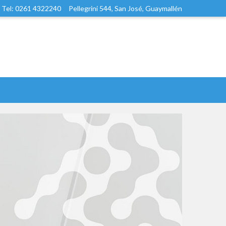
Tel: 0261 4322240
Pellegrini 544, San José, Guaymallén